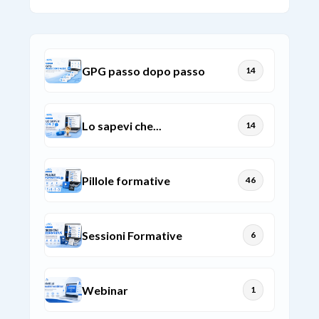
GPG passo dopo passo
14
Lo sapevi che...
14
Pillole formative
46
Sessioni Formative
6
Webinar
1