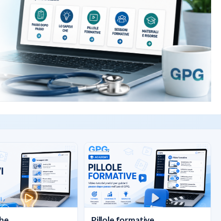
he...
Pillole formative