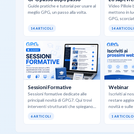
Guide pratiche e tutorial per usare al
Video Pillole 
meglio GPG, un passo alla volta.
mettono in luc
GPG, scorciat
d’uso concreti
14 ARTICOLI
14 ARTICOLI
opportunità 
Sessioni Formative
Webinar
Sessioni formative dedicate alle
Iscriviti ai n
principali novità di GPG7. Qui trovi
restare aggio
interventi strutturati che spiegano
novità e sulle
come utilizzare al meglio i nuovi
6 ARTICOLI
1 ARTICOLO
moduli, le funzionalità avanzate…