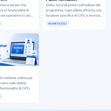
brevi e mirate che
Video tutorial pratici sull’utilizzo del
e le funzionalità di
programma. Ogni pillola affronta una
oie operative e casi
funzione specifica di GPG e mostra
. L’obiettivo è scoprire
come usarla correttamente senza
46 ARTICOLI
pratiche…
teoria inutile. Ideali quando…
ostri webinar online per
rnato sulle ultime
 funzionalità di GPG.