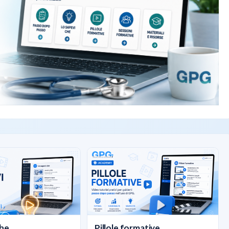
he...
Pillole formative