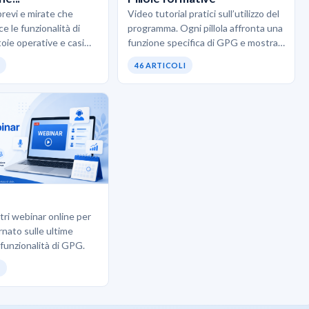
brevi e mirate che
Video tutorial pratici sull’utilizzo del
e le funzionalità di
programma. Ogni pillola affronta una
oie operative e casi
funzione specifica di GPG e mostra
. L’obiettivo è scoprire
come usarla correttamente senza
46 ARTICOLI
pratiche…
teoria inutile. Ideali quando…
ostri webinar online per
rnato sulle ultime
 funzionalità di GPG.