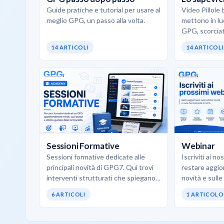
Guide pratiche e tutorial per usare al
Video Pillole 
meglio GPG, un passo alla volta.
mettono in luc
GPG, scorciat
d’uso concreti
14 ARTICOLI
14 ARTICOLI
opportunità 
Sessioni Formative
Webinar
Sessioni formative dedicate alle
Iscriviti ai n
principali novità di GPG7. Qui trovi
restare aggio
interventi strutturati che spiegano
novità e sulle
come utilizzare al meglio i nuovi
6 ARTICOLI
1 ARTICOLO
moduli, le funzionalità avanzate…