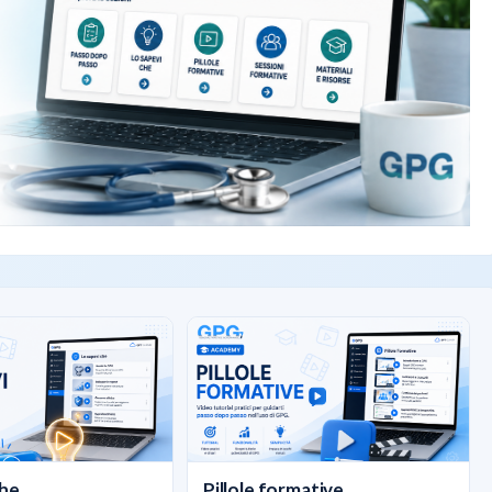
he...
Pillole formative