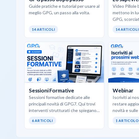
Guide pratiche e tutorial per usare al
Video Pillole 
meglio GPG, un passo alla volta.
mettono in luc
GPG, scorciat
d’uso concreti
14 ARTICOLI
14 ARTICOLI
opportunità 
Sessioni Formative
Webinar
Sessioni formative dedicate alle
Iscriviti ai n
principali novità di GPG7. Qui trovi
restare aggio
interventi strutturati che spiegano
novità e sulle
come utilizzare al meglio i nuovi
6 ARTICOLI
1 ARTICOLO
moduli, le funzionalità avanzate…