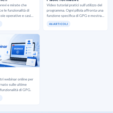
brevi e mirate che
Video tutorial pratici sull’utilizzo del
e le funzionalità di
programma. Ogni pillola affronta una
oie operative e casi
funzione specifica di GPG e mostra
. L’obiettivo è scoprire
come usarla correttamente senza
46 ARTICOLI
pratiche…
teoria inutile. Ideali quando…
ostri webinar online per
rnato sulle ultime
 funzionalità di GPG.