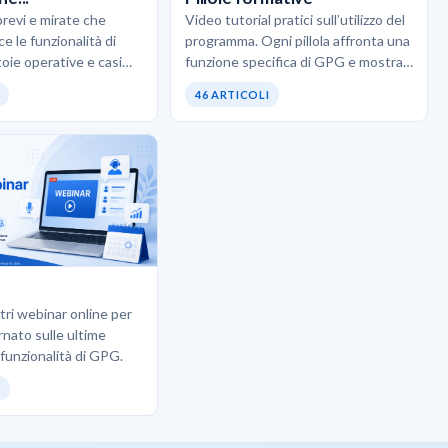
brevi e mirate che
Video tutorial pratici sull’utilizzo del
e le funzionalità di
programma. Ogni pillola affronta una
oie operative e casi
funzione specifica di GPG e mostra
. L’obiettivo è scoprire
come usarla correttamente senza
46 ARTICOLI
pratiche…
teoria inutile. Ideali quando…
ostri webinar online per
rnato sulle ultime
 funzionalità di GPG.