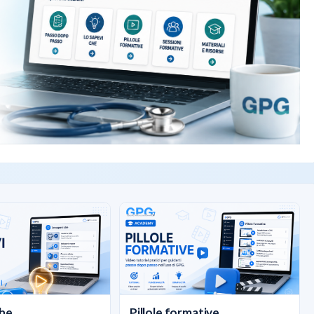
he...
Pillole formative