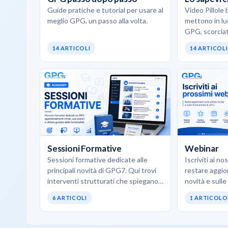
Guide pratiche e tutorial per usare al
Video Pillole 
meglio GPG, un passo alla volta.
mettono in luc
GPG, scorciat
d’uso concreti
14 ARTICOLI
14 ARTICOLI
opportunità 
Sessioni Formative
Webinar
Sessioni formative dedicate alle
Iscriviti ai n
principali novità di GPG7. Qui trovi
restare aggio
interventi strutturati che spiegano
novità e sulle
come utilizzare al meglio i nuovi
6 ARTICOLI
1 ARTICOLO
moduli, le funzionalità avanzate…