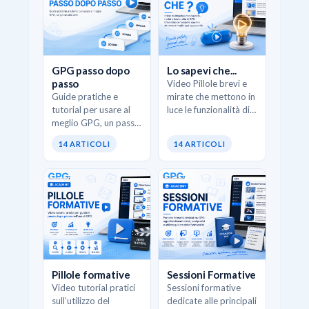
GPG passo dopo
Lo sapevi che...
passo
Video Pillole brevi e
Guide pratiche e
mirate che mettono in
tutorial per usare al
luce le funzionalità di
meglio GPG, un passo
GPG, scorciatoie
alla volta.
operative e casi d’uso
14 ARTICOLI
14 ARTICOLI
concreti. L’obiettivo è
scoprire opportunità
pratiche…
Pillole formative
Sessioni Formative
Video tutorial pratici
Sessioni formative
sull’utilizzo del
dedicate alle principali