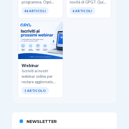
programma. Ogni
novità di GPG7. Qui
pillola affronta una
trovi interventi
46 ARTICOLI
6 ARTICOLI
funzione specifica di
strutturati che
GPG e mostra come
spiegano come
usarla correttamente
utilizzare al meglio i
senza teoria inutile.
nuovi moduli, le
Ideali quando…
funzionalità
avanzate…
Webinar
Iscriviti ai nostri
webinar online per
restare aggiornato
sulle ultime novità e
1 ARTICOLO
sulle funzionalità di
GPG.
NEWSLETTER