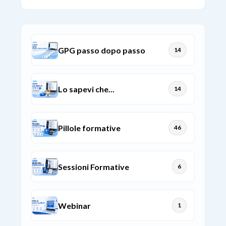
GPG passo dopo passo
14
Lo sapevi che...
14
Pillole formative
46
Sessioni Formative
6
Webinar
1