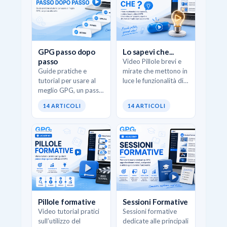
GPG passo dopo
Lo sapevi che...
passo
Video Pillole brevi e
Guide pratiche e
mirate che mettono in
tutorial per usare al
luce le funzionalità di
meglio GPG, un passo
GPG, scorciatoie
alla volta.
operative e casi d’uso
14 ARTICOLI
14 ARTICOLI
concreti. L’obiettivo è
scoprire opportunità
pratiche…
Pillole formative
Sessioni Formative
Video tutorial pratici
Sessioni formative
sull’utilizzo del
dedicate alle principali