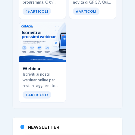
programma. Ogni
novità di GPG7. Qui
pillola affronta una
trovi interventi
46 ARTICOLI
6 ARTICOLI
funzione specifica di
strutturati che
GPG e mostra come
spiegano come
usarla correttamente
utilizzare al meglio i
senza teoria inutile.
nuovi moduli, le
Ideali quando…
funzionalità
avanzate…
Webinar
Iscriviti ai nostri
webinar online per
restare aggiornato
sulle ultime novità e
1 ARTICOLO
sulle funzionalità di
GPG.
NEWSLETTER