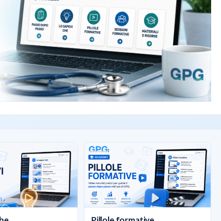
he...
Pillole formative