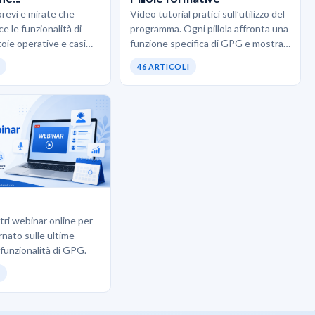
brevi e mirate che
Video tutorial pratici sull’utilizzo del
e le funzionalità di
programma. Ogni pillola affronta una
oie operative e casi
funzione specifica di GPG e mostra
. L’obiettivo è scoprire
come usarla correttamente senza
46 ARTICOLI
pratiche…
teoria inutile. Ideali quando…
ostri webinar online per
rnato sulle ultime
 funzionalità di GPG.