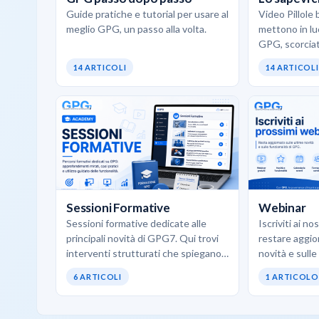
Guide pratiche e tutorial per usare al
Video Pillole 
meglio GPG, un passo alla volta.
mettono in luc
GPG, scorciat
d’uso concreti
14 ARTICOLI
14 ARTICOLI
opportunità 
Sessioni Formative
Webinar
Sessioni formative dedicate alle
Iscriviti ai n
principali novità di GPG7. Qui trovi
restare aggio
interventi strutturati che spiegano
novità e sulle
come utilizzare al meglio i nuovi
6 ARTICOLI
1 ARTICOLO
moduli, le funzionalità avanzate…