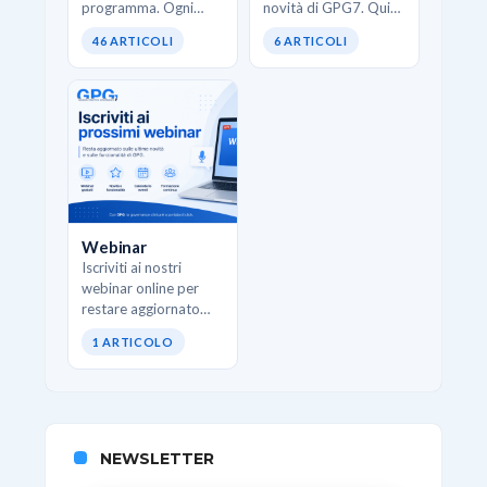
programma. Ogni
novità di GPG7. Qui
pillola affronta una
trovi interventi
46 ARTICOLI
6 ARTICOLI
funzione specifica di
strutturati che
GPG e mostra come
spiegano come
usarla correttamente
utilizzare al meglio i
senza teoria inutile.
nuovi moduli, le
Ideali quando…
funzionalità
avanzate…
Webinar
Iscriviti ai nostri
webinar online per
restare aggiornato
sulle ultime novità e
1 ARTICOLO
sulle funzionalità di
GPG.
NEWSLETTER