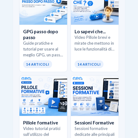
GPG passo dopo
Lo sapevi che...
passo
Video Pillole brevi e
Guide pratiche e
mirate che mettono in
tutorial per usare al
luce le funzionalità di
meglio GPG, un passo
GPG, scorciatoie
alla volta.
operative e casi d’uso
14 ARTICOLI
14 ARTICOLI
concreti. L’obiettivo è
scoprire opportunità
pratiche…
Pillole formative
Sessioni Formative
Video tutorial pratici
Sessioni formative
sull’utilizzo del
dedicate alle principali