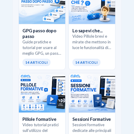
GPG passo dopo
Lo sapevi che...
passo
Video Pillole brevi e
Guide pratiche e
mirate che mettono in
tutorial per usare al
luce le funzionalità di
meglio GPG, un passo
GPG, scorciatoie
alla volta.
operative e casi d’uso
14 ARTICOLI
14 ARTICOLI
concreti. L’obiettivo è
scoprire opportunità
pratiche…
Pillole formative
Sessioni Formative
Video tutorial pratici
Sessioni formative
sull’utilizzo del
dedicate alle principali