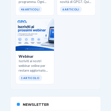
programma. Ogni
novità di GPG7. Qui
pillola affronta una
trovi interventi
46 ARTICOLI
6 ARTICOLI
funzione specifica di
strutturati che
GPG e mostra come
spiegano come
usarla correttamente
utilizzare al meglio i
senza teoria inutile.
nuovi moduli, le
Ideali quando…
funzionalità
avanzate…
Webinar
Iscriviti ai nostri
webinar online per
restare aggiornato
sulle ultime novità e
1 ARTICOLO
sulle funzionalità di
GPG.
NEWSLETTER