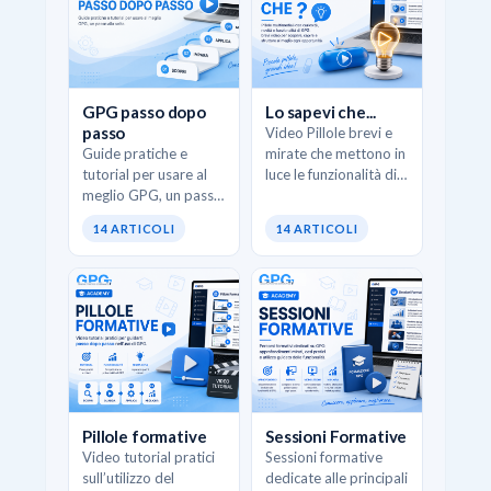
GPG passo dopo
Lo sapevi che...
passo
Video Pillole brevi e
Guide pratiche e
mirate che mettono in
tutorial per usare al
luce le funzionalità di
meglio GPG, un passo
GPG, scorciatoie
alla volta.
operative e casi d’uso
14 ARTICOLI
14 ARTICOLI
concreti. L’obiettivo è
scoprire opportunità
pratiche…
Pillole formative
Sessioni Formative
Video tutorial pratici
Sessioni formative
sull’utilizzo del
dedicate alle principali