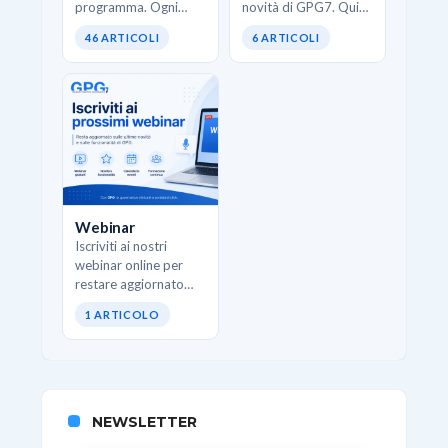
programma. Ogni
novità di GPG7. Qui
pillola affronta una
trovi interventi
46 ARTICOLI
6 ARTICOLI
funzione specifica di
strutturati che
GPG e mostra come
spiegano come
usarla correttamente
utilizzare al meglio i
senza teoria inutile.
nuovi moduli, le
Ideali quando…
funzionalità
avanzate…
Webinar
Iscriviti ai nostri
webinar online per
restare aggiornato
sulle ultime novità e
1 ARTICOLO
sulle funzionalità di
GPG.
NEWSLETTER